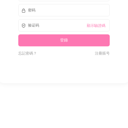
顯示驗證碼
忘記密碼？
注冊賬号